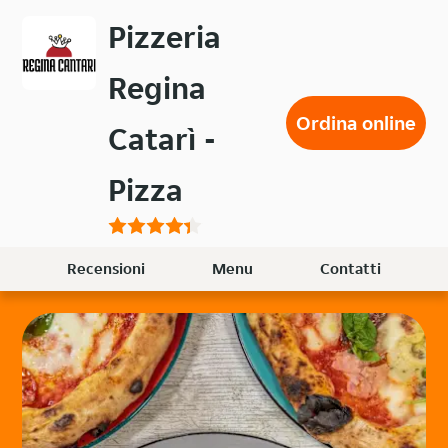
Passa
Pizzeria
al
contenuto
Regina
principale
Ordina online
Catarì -
Pizza
Recensioni
Menu
Contatti